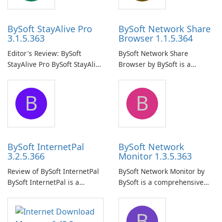
BySoft StayAlive Pro
BySoft Network Share
3.1.5.363
Browser 1.1.5.364
Editor's Review: BySoft
BySoft Network Share
StayAlive Pro BySoft StayAlive
Browser by BySoft is a
Pro is a reliable software
comprehensive software
application designed to
application that allows users
B
B
ensure the continuous and
to easily browse and manage
uninterrupted operation of
shared folders on their
your computer system.
network.
BySoft InternetPal
BySoft Network
3.2.5.366
Monitor 1.3.5.363
Review of BySoft InternetPal
BySoft Network Monitor by
BySoft InternetPal is a
BySoft is a comprehensive
comprehensive software
network monitoring software
application designed to
designed to help businesses
B
monitor your internet
effectively manage their