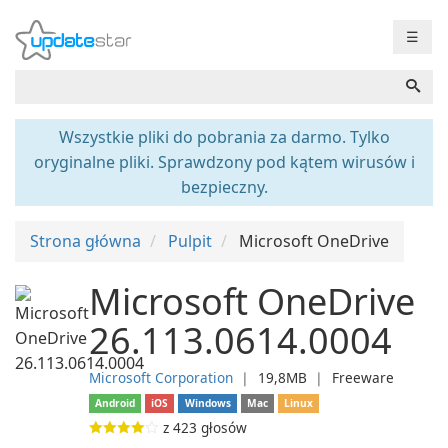
☰
Wszystkie pliki do pobrania za darmo. Tylko
oryginalne pliki. Sprawdzony pod kątem wirusów i
bezpieczny.
Strona główna
Pulpit
Microsoft OneDrive
Microsoft OneDrive
26.113.0614.0004
Microsoft Corporation
❘
19,8MB
❘
Freeware
Android
iOS
Windows
Mac
Linux
z
423
głosów