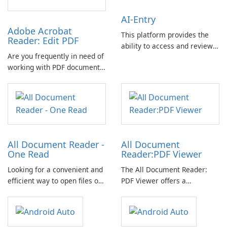
AI-Entry
Adobe Acrobat
This platform provides the
Reader: Edit PDF
ability to access and review
Are you frequently in need of
documentation files related
working with PDF documents
to construction sites,
while on the go? Look no
facilitating efficient project
further than the Adobe
management and oversight.
Acrobat Reader mobile app.
All Document Reader -
All Document
One Read
Reader:PDF Viewer
Looking for a convenient and
The All Document Reader:
efficient way to open files of
PDF Viewer offers a
all formats on your phone?
comprehensive solution for
Look no further than All
viewing a wide range of
Document Reader.
office documents within a
single application.