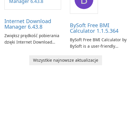
connection and provide real-
network infrastructure.
time insights into its
performance.
Internet Download
BySoft Free BMI
Manager 6.43.8
Calculator 1.1.5.364
Zwiększ prędkość pobierania
BySoft Free BMI Calculator by
dzięki Internet Download
BySoft is a user-friendly
Manager!
software application
designed to help you
Wszystkie najnowsze aktualizacje
calculate your Body Mass
Index quickly and accurately.