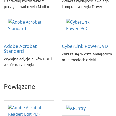
Usprawnij korzystanie z
Zwiększ wydajność swojego
poczty e-mail dzięki Mailbird
komputera dzięki Driver
by Maryssael.
Booster firmy IObit
Adobe Acrobat
CyberLink PowerDVD
Standard
Zanurz się w oszałamiających
Wydajna edycja plików PDF i
multimediach dzięki
współpraca dzięki
CyberLink PowerDVD
programowi Adobe Acrobat
Standard.
Powiązane