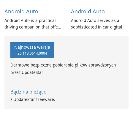
Android Auto
Android Auto
Android Auto is a practical
Android Auto serves as a
driving companion that offers
sophisticated in-car digital
various functionalities to
assistant, designed to
enhance your driving
enhance driver safety and
experience. With the
convenience through
Najnowsza wersja
assistance of Google
seamless connectivity and
26.113.0614.0004
Assistant, Android Auto
media management.
Darmowe bezpieczne pobieranie plików sprawdzonych
keeps you focused,
przez UpdateStar
connected, and entertained
while on the road.
Bądź na bieżąco
z UpdateStar freeware.