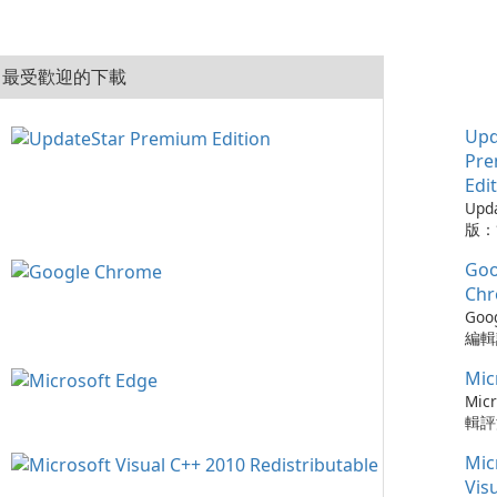
最受歡迎的下載
Upd
Pr
Edi
Upd
版：
的實
Goo
Upd
版是
Ch
工具
Goo
的程
編輯評
從而
Ch
保持
Mic
瀏覽
可以
速度
Micr
時軟
更新
輯評
化建
以及與
快速
您的
Mic
務的
瀏覽器
容，
Chr
Ed
Vis