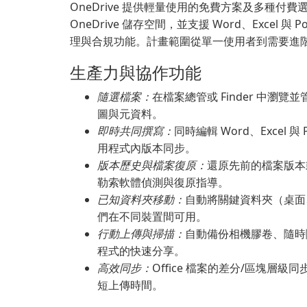
OneDrive 提供輕量使用的免費方案及多種付費選項
OneDrive 儲存空間，並支援 Word、Excel
理與合規功能。計畫範圍從單一使用者到需要進階
生產力與協作功能
隨選檔案：
在檔案總管或 Finder 中
圖與元資料。
即時共同撰寫：
同時編輯 Word、Excel 與
用程式內版本同步。
版本歷史與檔案復原：
還原先前的檔案版本
勒索軟體偵測與復原指導。
已知資料夾移動：
自動將關鍵資料夾（桌面、
們在不同裝置間可用。
行動上傳與掃描：
自動備份相機膠卷、隨時隨地掃
程式的快速分享。
高效同步：
Office 檔案的差分/區塊
短上傳時間。