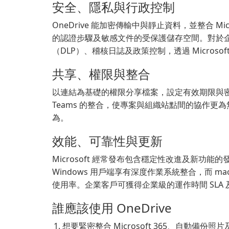
安全、隱私與行政控制
OneDrive 能加密傳輸中與靜止資料，並整合 M
的認證步驟及敏感文件的受保護儲存空間。對於企業
（DLP）、稽核日誌及政策控制，透過 Microsof
共享、權限與整合
以連結為基礎的權限分享檔案，設定有效期限與密碼（
Teams 的整合，使專案與組織站點間的協作更為
為。
效能、可靠性與更新
Microsoft 經常發布包含穩定性改進及新功能的發
Windows 用戶端享有深度作業系統整合，而 
使用率。企業客戶可獲得企業級的運作時間 SLA
誰應該使用 OneDrive
想要緊密整合 Microsoft 365、自動備份照片