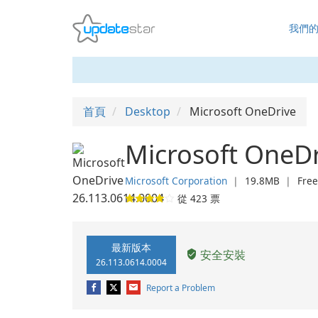
我們
首頁
Desktop
Microsoft OneDrive
Microsoft OneD
Microsoft Corporation
❘
19.8MB
❘
Fre
從
423
票
最新版本
安全安裝
26.113.0614.0004
Report a Problem