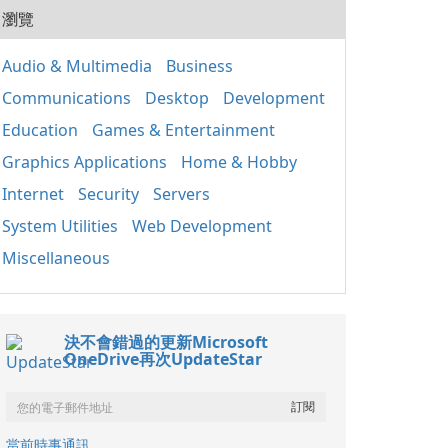
20
用程
瀏覽
式的
人使
套件
組織
應用
Audio & Multimedia
Business
取、
Win
定期
Communications
Desktop
Development
正常
裝置
鍵執
其成
Education
Games & Entertainment
主要
分 包含重要的函式
Graphics Applications
Home & Hobby
庫，如
Internet
Security
Servers
基礎
（MF
System Utilities
Web Development
C++
C+
Miscellaneous
保不
的相
x86
決不會錯過的更新Microsoft
OneDrive再次UpdateStar
當前時事通訊