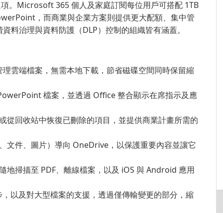
。Microsoft 365 個人及家庭訂閱每位用戶可搭配 1TB
 與 PowerPoint，而商業與企業方案則提供更大配額、集中管
資料治理與資料防護（DLP）控制的組織皆有涵蓋。
瀏覽並管理雲端檔案，無需本地下載，節省磁碟空間同時保留縮
 PowerPoint 檔案，並透過 Office 整合顯示在席指示及應
或從回收站中恢復已刪除的項目，並提供商業計畫所需的
文件、圖片）導向 OneDrive，以保護重要內容並讓它
描至 PDF、離線檔案，以及 iOS 與 Android 應用
層級同步，以及對大型檔案的支援，透過僅傳輸變更的部分，縮