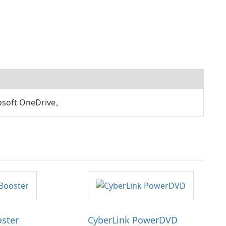
ft OneDrive。
oster
CyberLink PowerDVD