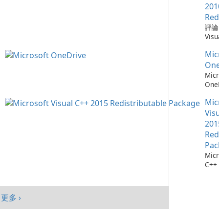
需要
Win
Chr
201
仔細
mac
器，
Red
自動
And
全性
評論：
會自
旨在
深度
Visu
腦以
高階
Mic
Redi
序，
提供
統。
Mic
by M
點擊
入、
加入
Micr
One
它們
現代
能、
C++
Micr
找每
Goo
制及
Redi
One
最新
與平
目標
是由 
測：為
料庫：
面與
創作
發的
Mic
36
擁有
及平
戶，
式，
流程
Vis
1,90
績效
結合
Micr
存 M
201
Chr
現代
C++
One
Red
Java
效與
程式
成熟
Edg
Pac
件。
務，與
Micr
Visu
365
C++
的電
及 
行套
此版本
合。O
Micr
為 W
C++
客戶
更多 ›
行套
mac
Visu
And