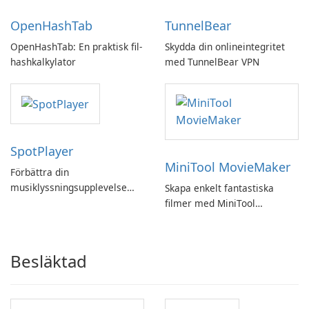
OpenHashTab
TunnelBear
OpenHashTab: En praktisk fil-
Skydda din onlineintegritet
hashkalkylator
med TunnelBear VPN
SpotPlayer
MiniTool MovieMaker
Förbättra din
musiklyssningsupplevelse
Skapa enkelt fantastiska
med SpotPlayer
filmer med MiniTool
MovieMaker.
Besläktad