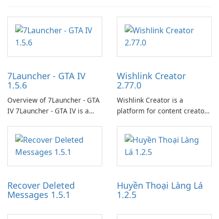
7Launcher - GTA IV
Wishlink Creator
1.5.6
2.77.0
Overview of 7Launcher - GTA
Wishlink Creator is a
IV 7Launcher - GTA IV is a
platform for content creators
specialized software
designed to monetize their
application designed to
work through built-in brand
optimize the gaming
partnerships and integrated
experience for Grand Theft
tools for content distribution
Auto IV.
and audience engagement.
Recover Deleted
Huyền Thoại Làng Lá
Messages 1.5.1
1.2.5