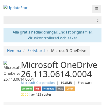
☰
Alla gratis nedladdningar. Endast originalfiler.
Viruskontrollerad och säker.
Hemma
Skrivbord
Microsoft OneDrive
Microsoft OneDrive
26.113.0614.0004
Microsoft Corporation
❘
19,8MB
❘
Freeware
Android
iOS
Windows
Mac
Linux
av
423
röster