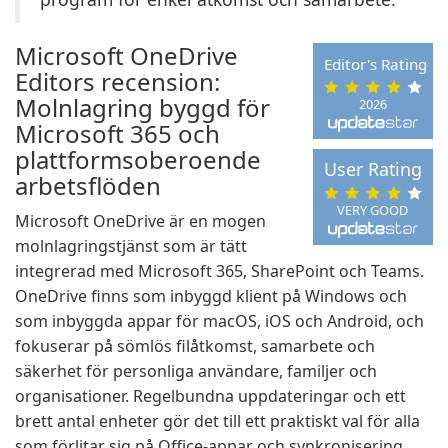
Microsoft OneDrive
Editor's Rating
Editors recension:
Molnlagring byggd för
2026
Microsoft 365 och
plattformsoberoende
User Rating
arbetsflöden
VERY GOOD
Microsoft OneDrive är en mogen
molnlagringstjänst som är tätt
integrerad med Microsoft 365, SharePoint och Teams.
OneDrive finns som inbyggd klient på Windows och
som inbyggda appar för macOS, iOS och Android, och
fokuserar på sömlös filåtkomst, samarbete och
säkerhet för personliga användare, familjer och
organisationer. Regelbundna uppdateringar och ett
brett antal enheter gör det till ett praktiskt val för alla
som förlitar sig på Office-appar och synkronisering