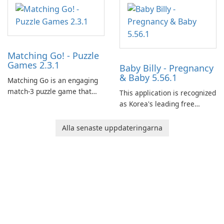
Matching Go! - Puzzle
Games 2.3.1
Baby Billy - Pregnancy
& Baby 5.56.1
Matching Go is an engaging
match-3 puzzle game that
This application is recognized
invites players to join Chloe
as Korea's leading free
and her charming corgi,
platform for pregnancy and
Ollie, on an adventurous
baby tracking, offering
Alla senaste uppdateringarna
journey across diverse
essential healthcare tips and
landscapes.
doctor-approved articles.