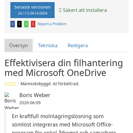
Senaste versionen
Säkert att installera
26.113.0614.0004
Report a Problem
Översyn
Tekniska
Redigera
Effektivisera din filhantering
med Microsoft OneDrive
Människobyggd. AI-förbättrad.
Boris Weber
2026-06-09
En kraftfull molnlagringslösning som
sömlöst integreras med Microsoft Office-
program för enkel åtkomst och samarbete.