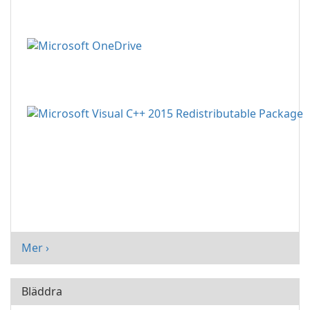
Mer ›
Bläddra