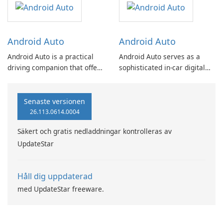
Document Reader.
office documents within a
single application.
Android Auto
Android Auto
Android Auto is a practical
Android Auto serves as a
driving companion that offers
sophisticated in-car digital
various functionalities to
assistant, designed to
enhance your driving
enhance driver safety and
experience. With the
convenience through
Senaste versionen
assistance of Google
seamless connectivity and
26.113.0614.0004
Assistant, Android Auto
media management.
Säkert och gratis nedladdningar kontrolleras av
keeps you focused,
UpdateStar
connected, and entertained
while on the road.
Håll dig uppdaterad
med UpdateStar freeware.