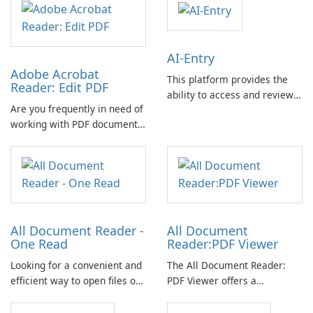
AI-Entry
Adobe Acrobat
This platform provides the
Reader: Edit PDF
ability to access and review
Are you frequently in need of
documentation files related
working with PDF documents
to construction sites,
while on the go? Look no
facilitating efficient project
further than the Adobe
management and oversight.
Acrobat Reader mobile app.
All Document Reader -
All Document
One Read
Reader:PDF Viewer
Looking for a convenient and
The All Document Reader:
efficient way to open files of
PDF Viewer offers a
all formats on your phone?
comprehensive solution for
Look no further than All
viewing a wide range of